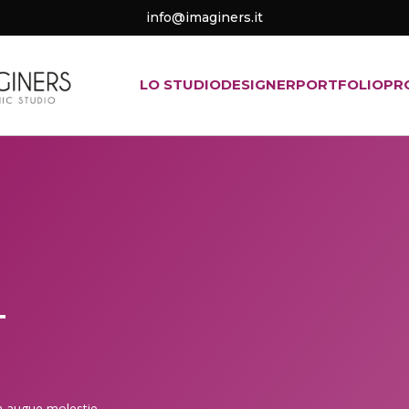
info@imaginers.it
LO STUDIO
DESIGNER
PORTFOLIO
PR
T
a augue molestie,