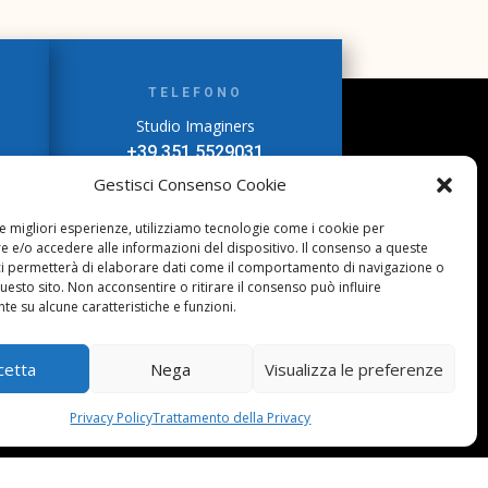
TELEFONO
Studio Imaginers
+39 351 5529031
Gestisci Consenso Cookie
Sogni di Carta
+39 3282355078
le migliori esperienze, utilizziamo tecnologie come i cookie per
 e/o accedere alle informazioni del dispositivo. Il consenso a queste
ci permetterà di elaborare dati come il comportamento di navigazione o
questo sito. Non acconsentire o ritirare il consenso può influire
e su alcune caratteristiche e funzioni.
cetta
Nega
Visualizza le preferenze
 Negozio
Privacy Policy
Trattamento della Privacy