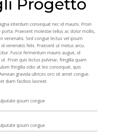
li Progetto
magna interdum consequat nec id mauris. Proin
porta. Praesent molestie tellus ac dolor mollis,
n venenatis. Sed congue lectus vel ipsum
m id venenatis felis. Praesent ut metus arcu.
icitur. Fusce fermentum mauris augue, id
. Proin quis lectus pulvinar, fringilla quam
ulum fringilla odio at leo consequat, quis
enean gravida ultrices orci sit amet congue.
et diam facilisis laoreet.
 vulputate ipsum congue
 vulputate ipsum congue