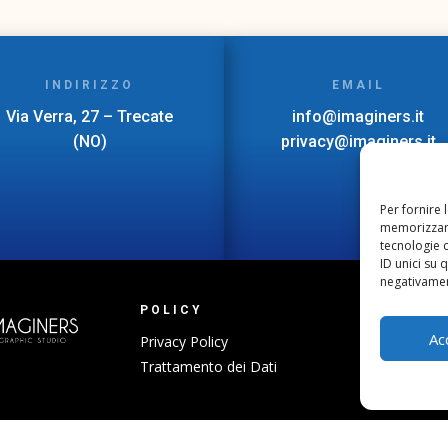
INDIRIZZO
EMAIL
Via Verra, 27 – Trecate
info@imaginers.it
(NO)
privacy@imaginers.it
Per fornire 
memorizzare
tecnologie 
ID unici su 
negativament
POLICY
UTILITÀ
Ac
Privacy Policy
Preventivi
Trattamento dei Dati
Prodotti del