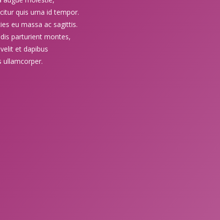
icitur quis urna id tempor.
cies eu massa ac sagittis.
dis parturient montes,
velit et dapibus
s ullamcorper.