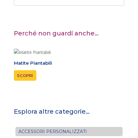
Perché non guardi anche…
Matite Piantabili
Cand
SCOPRI
SCOP
Esplora altre categorie…
ACCESSORI PERSONALIZZATI