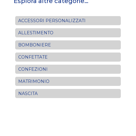
Esplora altre categorie…
ACCESSORI PERSONALIZZATI
ALLESTIMENTO
BOMBONIERE
CONFETTATE
CONFEZIONI
MATRIMONIO
NASCITA