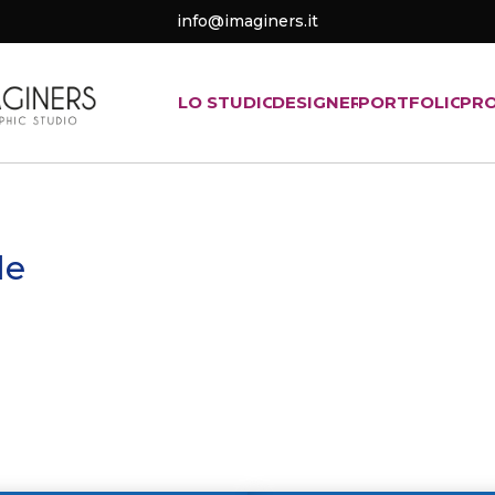
info@imaginers.it
LO STUDIO
DESIGNER
PORTFOLIO
PR
le