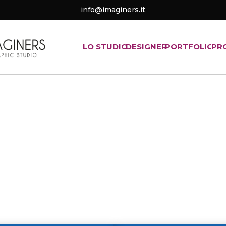
info@imaginers.it
LO STUDIO
DESIGNER
PORTFOLIO
PR