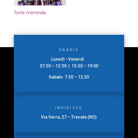
Torte merenda
ORARIO
Lunedì • Venerdì
07:30 – 12:30 | 15:30 – 19:00
Sabato 7:30 – 12:30
INDIRIZZO
Via Verra, 27 – Trecate (NO)