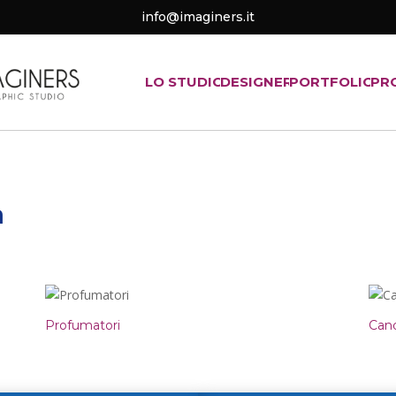
info@imaginers.it
LO STUDIO
DESIGNER
PORTFOLIO
PR
a
Profumatori
Can